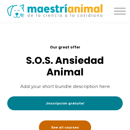
Academia
Comunidad
Contacto
Iniciar sesión
Our great offer
S.O.S. Ansiedad
Animal
Add your short bundle description here
¡Inscripción gratuita!
See all courses