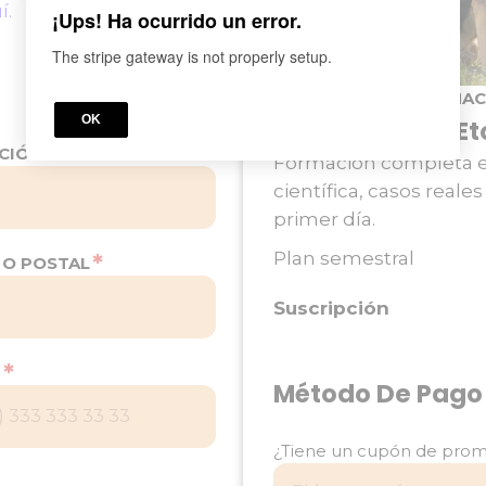
í.
¡Ups! Ha ocurrido un error.
The stripe gateway is not properly setup.
PROGRAMA DE FORMAC
OK
Formación en Et
*
CCIÓN
Formación completa en
científica, casos rea
primer día.
Plan semestral
*
GO POSTAL
Suscripción
*
L
Método De Pago
¿Tiene un cupón de prom